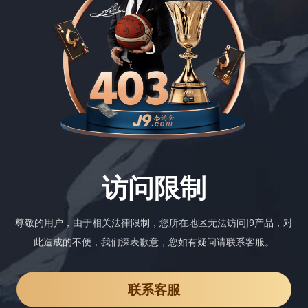
访问限制
尊敬的用户，由于相关法律限制，您所在地区无法访问J9产品，对
此造成的不便，我们深表歉意，您如有疑问请联系客服。
联系客服